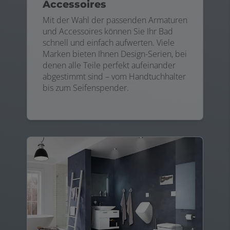
Accessoires
Mit der Wahl der passenden Armaturen
und Accessoires können Sie Ihr Bad
schnell und einfach aufwerten. Viele
Marken bieten Ihnen Design-Serien, bei
denen alle Teile perfekt aufeinander
abgestimmt sind – vom Handtuchhalter
bis zum Seifenspender.