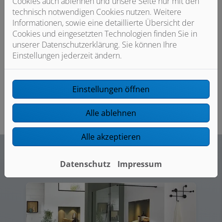
Cookies auch ablehnen und unsere Seite nur mit den
Mit wenig Aufwand gezielt
technisch notwendigen Cookies nutzen. Weitere
modernisieren
Informationen, sowie eine detaillierte Übersicht der
Cookies und eingesetzten Technologien finden Sie in
Sie müssen Ihr Bad nicht immer komplett sanieren, um
unserer Datenschutzerklärung. Sie können Ihre
den Komfort deutlich zu erhöhen und das Design
Einstellungen jederzeit ändern.
aufzufrischen. Bereits mit kleinen Veränderungen und
gezielten Anpassungen können Sie eine große Wirkung
erzielen. Lassen Sie sich von uns beraten.
Einstellungen öffnen
Alle ablehnen
Alle akzeptieren
Datenschutz
Impressum