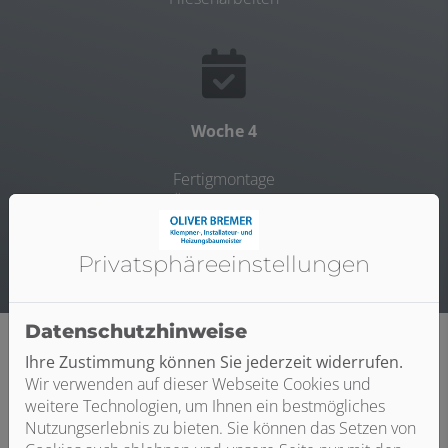
Woche 4
Fertigmontage
Übergabe Bad
Privatsphäre­einstellungen
Datenschutzhinweise
Ihre Zustimmung können Sie jederzeit widerrufen.
Wir verwenden auf dieser Webseite Cookies und
Fresh-up für Ihr Bad von Oliver
weitere Technologien, um Ihnen ein bestmögliches
Nutzungserlebnis zu bieten. Sie können das Setzen von
Bremer