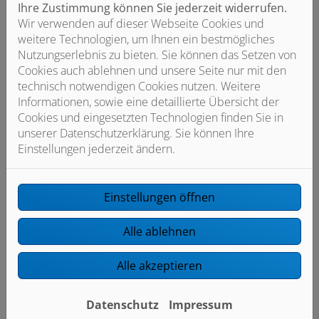
Ihre Zustimmung können Sie jederzeit widerrufen.
Wir verwenden auf dieser Webseite Cookies und
weitere Technologien, um Ihnen ein bestmögliches
Telefon
Nutzungserlebnis zu bieten. Sie können das Setzen von
Cookies auch ablehnen und unsere Seite nur mit den
technisch notwendigen Cookies nutzen. Weitere
Informationen, sowie eine detaillierte Übersicht der
Betreff
Cookies und eingesetzten Technologien finden Sie in
unserer Datenschutzerklärung. Sie können Ihre
Einstellungen jederzeit ändern.
Nachricht
Einstellungen öffnen
Alle ablehnen
Alle akzeptieren
Datenschutz
Impressum
Datei anhängen